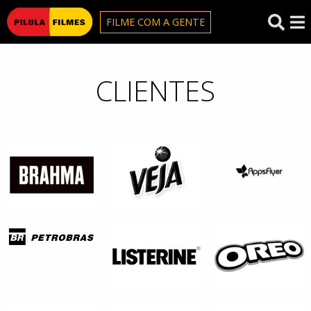
Pilula Filmes
FILME COM A GENTE
CLIENTES