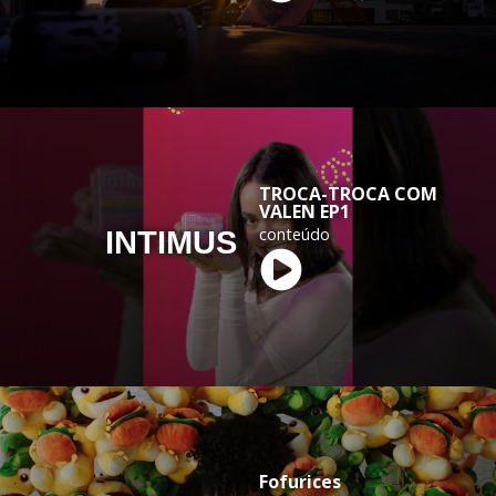
TROCA-TROCA COM
VALEN EP1
conteúdo
INTIMUS
Fofurices