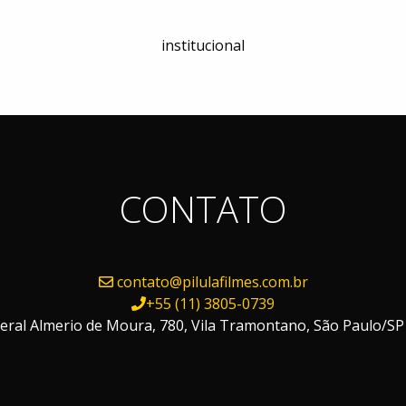
institucional
CONTATO
contato@pilulafilmes.com.br
+55 (11) 3805-0739
ral Almerio de Moura, 780, Vila Tramontano, São Paulo/SP