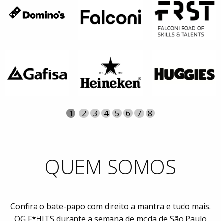
Página
Atual
1
Página
2
Página
3
Página
4
Página
5
Página
6
Página
7
Página
8
QUEM SOMOS
Confira o bate-papo com direito a mantra e tudo mais.
QG F*HITS durante a semana de moda de São Paulo