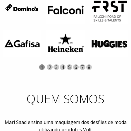
Página
Atual
1
Página
2
Página
3
Página
4
Página
5
Página
6
Página
7
Página
8
QUEM SOMOS
Mari Saad ensina uma maquiagem dos desfiles de moda
utilizando produtos Vult.