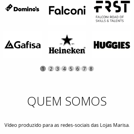
Página
Atual
1
Página
2
Página
3
Página
4
Página
5
Página
6
Página
7
Página
8
QUEM SOMOS
Vídeo produzido para as redes-sociais das Lojas Marisa.