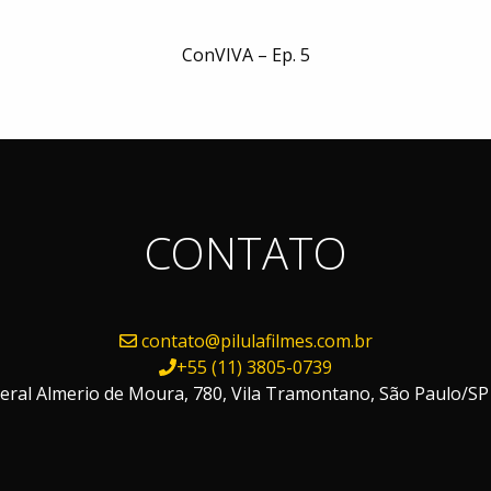
ConVIVA – Ep. 5
CONTATO
contato@pilulafilmes.com.br
+55 (11) 3805-0739
ral Almerio de Moura, 780, Vila Tramontano, São Paulo/SP