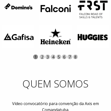
Página
Atual
1
Página
2
Página
3
Página
4
Página
5
Página
6
Página
7
Página
8
QUEM SOMOS
Vídeo convocatório para convenção da Axis em
Comandatuba.