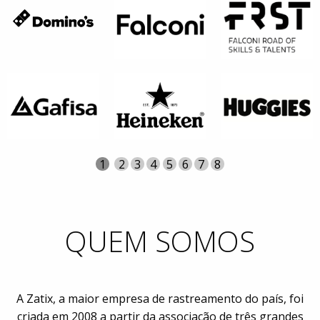
Página
Atual
1
Página
2
Página
3
Página
4
Página
5
Página
6
Página
7
Página
8
QUEM SOMOS
A Zatix, a maior empresa de rastreamento do país, foi
criada em 2008 a partir da associação de três grandes