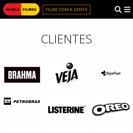
Pilula Filmes
FILME COM A GENTE
CLIENTES