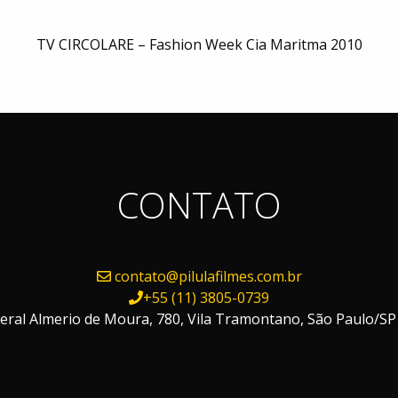
TV CIRCOLARE – Fashion Week Cia Maritma 2010
CONTATO
contato@pilulafilmes.com.br
+55 (11) 3805-0739
ral Almerio de Moura, 780, Vila Tramontano, São Paulo/SP