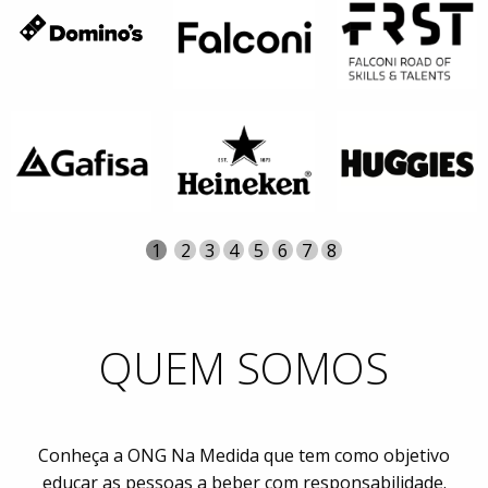
Página
Atual
1
Página
2
Página
3
Página
4
Página
5
Página
6
Página
7
Página
8
QUEM SOMOS
Conheça a ONG Na Medida que tem como objetivo
educar as pessoas a beber com responsabilidade.