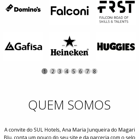
Página
Atual
1
Página
2
Página
3
Página
4
Página
5
Página
6
Página
7
Página
8
QUEM SOMOS
A convite do SUL Hotels, Ana Maria Junqueira do Magari
Blu, conta um pouco do seu site e da parceria com o selo