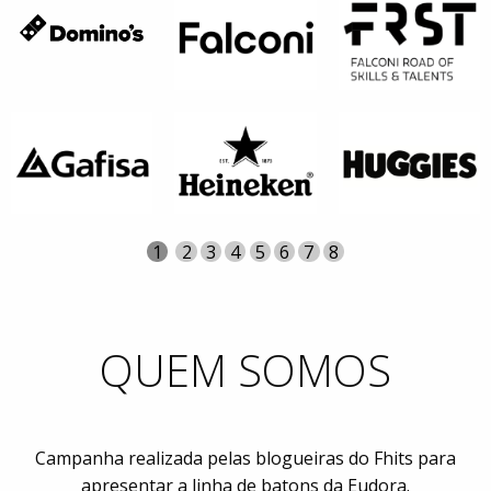
Página
Atual
1
Página
2
Página
3
Página
4
Página
5
Página
6
Página
7
Página
8
QUEM SOMOS
Campanha realizada pelas blogueiras do Fhits para
apresentar a linha de batons da Eudora.