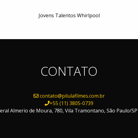
Jovens Talentos Whirlpool
CONTATO
contato@pilulafilmes.com.br
+55 (11) 3805-0739
ral Almerio de Moura, 780, Vila Tramontano, São Paulo/SP