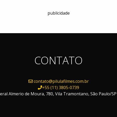
publicidade
CONTATO
contato@pilulafilmes.com.br
+55 (11) 3805-0739
ral Almerio de Moura, 780, Vila Tramontano, São Paulo/SP