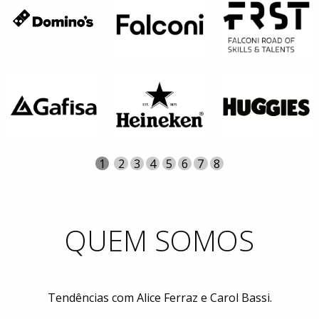
Página
Atual
1
Página
2
Página
3
Página
4
Página
5
Página
6
Página
7
Página
8
QUEM SOMOS
Tendências com Alice Ferraz e Carol Bassi.