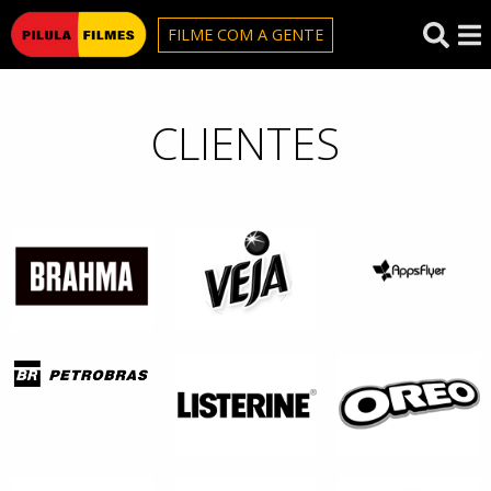
Pilula Filmes
FILME COM A GENTE
CLIENTES